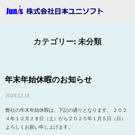
コ
ン
テ
ン
ツ
カテゴリー:
未分類
へ
ス
キ
ッ
年末年始休暇のお知らせ
プ
投
2024.12.18
稿
弊社の年末年始休暇は、下記の通りとなります。 ２０２
日:
４年１２月２８日（土）から２０２５年１月５日（日）
よろしくお願い申し上げます。